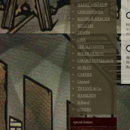
・
HARRY WINSTON
CHRONOSWISS
BAUME & MERCIER
時
BVLGARI
そ
ZENITH
ガ
ORIS
GERALD GENTA
ROGER DUBUIS
保
GIRARD-PERREGAUX
商
商
HUBLOT
CARTIER
Chopard
TIFFANY & Co.
HAMILTON
B-Barrel
OTHERS
special feature