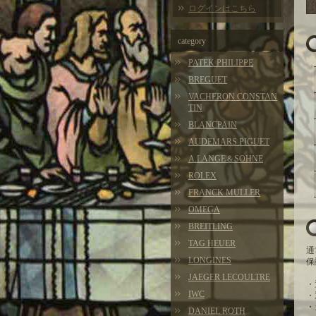
ログインはこちら
category
PATEK PHILIPPE
BREGUET
VACHERON CONSTAN
TIN
BLANCPAIN
AUDEMARS PIGUET
A.LANGE＆SOHNE
ROLEX
FRANCK MULLER
OMEGA
BREITLING
TAG HEUER
通
LONGINES
保
JAEGER LECOULTRE
・
IWC
・
・
DANIEL ROTH