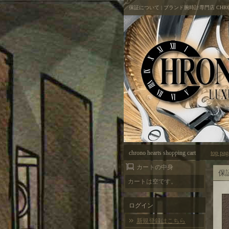
保証について | ブランド腕時計専門店 CHRO
chrono hearts shopping cart
top pag
カートの中身
保
カートは空です。
ログイン
新規登録はこちら