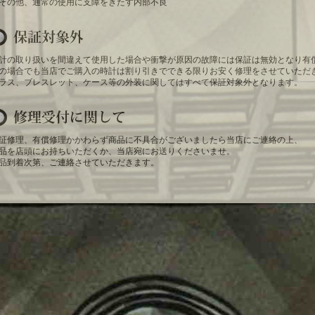
その他、通常の使用に支障をきたす内部不良
計の取り扱いを間違えて使用した場合や衝撃が原因の故障には保証は無効となり有
の場合でも当店でご購入の時計は割り引きでできる限りお安く修理をさせていただ
ラス、ブレスレット、ケース等の外装に関してはすべて保証対象外となります。
証修理、有償修理かかわらず商品に不具合がございましたら当店にご連絡の上、
品を店頭にお持ちいただくか、当店宛にお送りくださいませ。
品到着次第、ご連絡させていただきます。