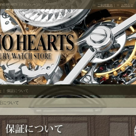
NO HEARTS（クロノハーツ）
｜
ご利用案内
お問合せ
e
｜
保証について
証について