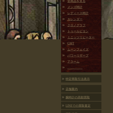
全商品を見る
メンズ時計
レディース時計
カレンダー
クロノグラフ
トゥールビヨン
ミニッツリピーター
GMT
ムーンフェイズ
パワーリザーブ
アラーム
特定商取引法表示
店舗案内
腕時計の高額買取
LINEでの買取査定