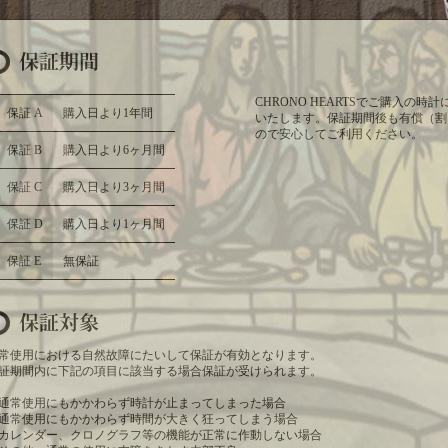
CHRONO HEARTSでご購入の
保証 A
購入日より1年間
いたします。保証期間後も有償（割
ので安心してご利用ください。
保証 B
購入日より6ヶ月間
保証 C
購入日より3ヶ月間
保証 D
購入日より1ヶ月間
保証 E
無保証
常使用における自然故障にたいして保証が有効となります。
証期間内に下記の項目に該当する場合保証が受けられます。
通常使用にもかかわらず時計が止まってしまった場合
通常使用にもかかわらず時間が大きく狂ってしまう場合
カレンダー、クロノグラフ等の機能が正常に作動しない場合