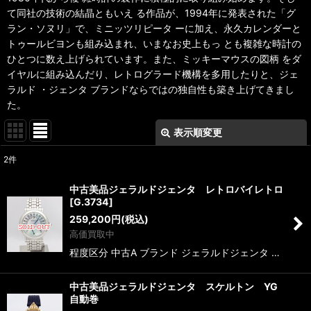
て同社の技術の結晶ともいえ る作品が、1994年に発表された「グ
ラン・ソヌリ」で、ミニッツリピータ ーに加え、永久カレンダーと
トゥールビヨンも組み込まれ、いまなお史上もっ とも複雑な時計の
ひとつに数え上げられています。また、ミッキーマウスの図柄 をダ
イヤルに組み込んだり、レトログラード機構を多用したりと、ジェ
ラルド ・ジェンタ ブランドならではの独自性も築き上げてきまし
た。
表示順変更
閉じる
2
件
表示数
:
中古美品ジェラルドジェンタ レトロバイレトロ
[
G.3734
]
並び順
:
259,200
円
(税込)
高価買取中
絞り込む
程度区分 中古A ブランド ジェラルドジェンタ …
中古美品ジェラルドジェンタ スケルトン YG
自動巻