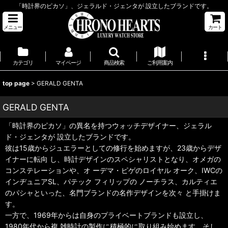
「時計界のピカソ」、ジェラルド・ジェンタが 設立したブランドです。
メニュー
カート
カテゴリ
マイページ
商品検索
ご利用案内
top page
>
GERALD GENTA
GERALD GENTA
「時計界のピカソ」の異名を持つウォッチデザイナー、ジェラル
ド・ジェンタが 設立したブランドです。
彼は15歳からジュエラーとしての修行を始めますが、23歳からデザ
イナーに転向 し、時計デザインのスペシャリストとなり、オメガの
コンステレーションや、オ ーデマ・ピゲのロイヤル オーク、IWCの
インヂュニアSL、パテック フィリップの ノーチラス、カルティエ
のパシャといった、名門ブランドの名作デザインを次々 と手掛けま
す。
一方で、1969年からは自身のプライベートブランドも設立し、
1980年代から複 雑時計の製作に積極的に取り組み始めます。そし