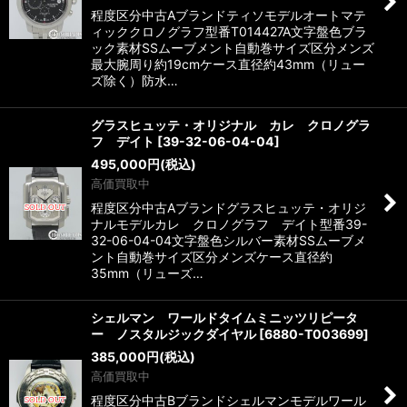
程度区分中古Aブランドティソモデルオートマテ
ィッククロノグラフ型番T014427A文字盤色ブラ
ック素材SSムーブメント自動巻サイズ区分メンズ
最大腕周り約19cmケース直径約43mm（リュー
ズ除く）防水…
グラスヒュッテ・オリジナル カレ クロノグラ
フ デイト
[
39-32-06-04-04
]
495,000
円
(税込)
高価買取中
程度区分中古Aブランドグラスヒュッテ・オリジ
ナルモデルカレ クロノグラフ デイト型番39-
32-06-04-04文字盤色シルバー素材SSムーブメ
ント自動巻サイズ区分メンズケース直径約
35mm（リューズ…
シェルマン ワールドタイムミニッツリピータ
ー ノスタルジックダイヤル
[
6880-T003699
]
385,000
円
(税込)
高価買取中
程度区分中古Bブランドシェルマンモデルワール