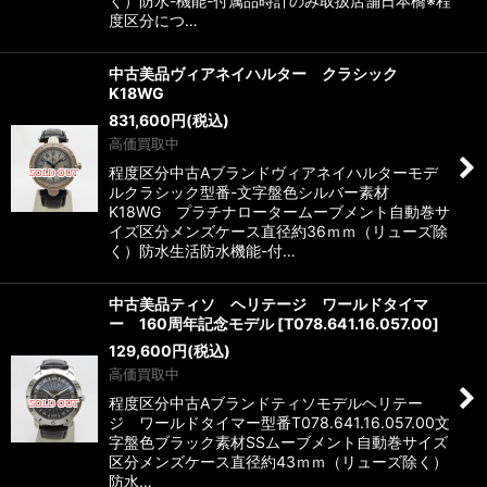
く）防水-機能-付属品時計のみ取扱店舗日本橋※程
度区分につ…
中古美品ヴィアネイハルター クラシック
K18WG
831,600
円
(税込)
高価買取中
程度区分中古Aブランドヴィアネイハルターモデ
ルクラシック型番-文字盤色シルバー素材
K18WG プラチナロータームーブメント自動巻サ
イズ区分メンズケース直径約36ｍｍ（リューズ除
く）防水生活防水機能-付…
中古美品ティソ ヘリテージ ワールドタイマ
ー 160周年記念モデル
[
T078.641.16.057.00
]
129,600
円
(税込)
高価買取中
程度区分中古Aブランドティソモデルヘリテー
ジ ワールドタイマー型番T078.641.16.057.00文
字盤色ブラック素材SSムーブメント自動巻サイズ
区分メンズケース直径約43ｍｍ（リューズ除く）
防水…