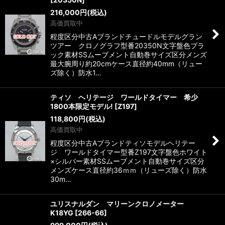
216,000
円
(税込)
高価買取中
程度区分中古Aブランドチュードルモデルグラン
ツアー クロノグラフ型番20350N文字盤色ブラ
ック素材SSムーブメント自動巻サイズ区分メンズ
最大腕周り約20cmケース直径約40mm（リュー
ズ除く）防水1…
ティソ ヘリテージ ワールドタイマー 希少
1800本限定モデル!
[
Z197
]
118,800
円
(税込)
高価買取中
程度区分中古Aブランドティソモデルヘリテー
ジ ワールドタイマー型番Z197文字盤色ホワイト
×シルバー素材SSムーブメント自動巻サイズ区分
メンズケース直径約36ｍｍ（リューズ除く）防水
30m…
ユリスナルダン マリーンクロノメーター
K18YG
[
266-66
]