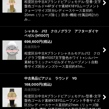
程度区分中古Aブランドピアジェモデル-型番-文字
盤色ゴールド×4Pダイヤ素材K18YGムーブメント
クォーツサイズ区分レディースケース直径約
20mm（リューズ除く）防水-機能-付属品時計の
み…
シャネル J12 クロノグラフ アフターダイヤ
ベゼル
[
H1007
]
696,600
円
(税込)
高価買取中
程度区分中古AブランドシャネルモデルJ12 クロ
ノグラフ型番H1007文字盤色ホワイト×シルバー
素材セラミック×ベゼルダイヤムーブメント自動
巻サイズ区分メンズケース直径約41m…
中古美品ピアジェ ラウンド YG
168,000
円
(税込)
高価買取中
程度区分中古Aブランドピアジェモデル-型番-文字
盤色ゴールド素材K18YGムーブメント手巻サイズ
区分レディースケース直径約27mm（リューズ除