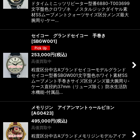
ドタイムミニッツリピーター型番6880-T003699
文字盤色クロワゾネ ノスタルジックダイヤル素
材SSムーブメントクォーツサイズ区分メンズ最大
腕周り-ケー…
セイコー グランドセイコー 手巻き
[
SBGW001
]
253,000
円
(税込)
高価買取中
程度区分中古Aブランドセイコーモデルグランド
セイコー型番SBGW001文字盤色ホワイト素材SS
ムーブメント手巻きサイズ区分メンズ最大腕周り-
ケース直径約37mm（リューズ除く）防水生活防
水機能-付属品…
メモリジン アイアンマントゥールビヨン
[
AG0423
]
495,000
円
(税込)
高価買取中
程度区分中古Aブランドメモリジンモデルアイア