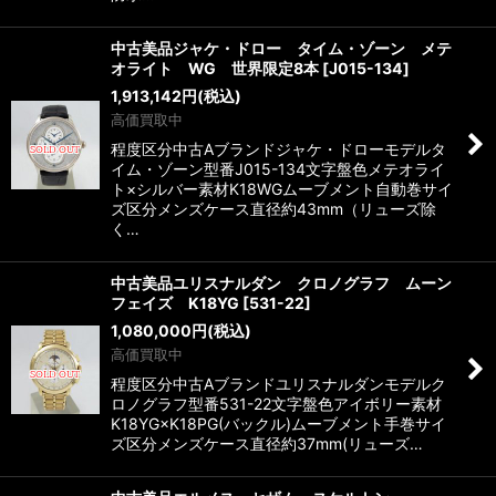
中古美品ジャケ・ドロー タイム・ゾーン メテ
オライト WG 世界限定8本
[
J015-134
]
1,913,142
円
(税込)
高価買取中
程度区分中古Aブランドジャケ・ドローモデルタ
イム・ゾーン型番J015-134文字盤色メテオライ
ト×シルバー素材K18WGムーブメント自動巻サイ
ズ区分メンズケース直径約43mm（リューズ除
く…
中古美品ユリスナルダン クロノグラフ ムーン
フェイズ K18YG
[
531-22
]
1,080,000
円
(税込)
高価買取中
程度区分中古Aブランドユリスナルダンモデルク
ロノグラフ型番531-22文字盤色アイボリー素材
K18YG×K18PG(バックル)ムーブメント手巻サイ
ズ区分メンズケース直径約37mm(リューズ…