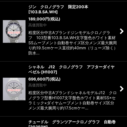
ジン クロノグラフ 限定200本
[
103.B.SA.WH
]
189,000
円
(税込)
高価買取中
程度区分中古Aブランドジンモデルクロノグラ
フ 103型番103.B.SA.WH文字盤色ホワイト素材
SSムーブメント自動巻サイズ区分メンズ最大腕周
り約19.5cmケース直径約40mm（リューズ除く）
防水…
シャネル J12 クロノグラフ アフターダイヤ
ベゼル
[
H1007
]
696,600
円
(税込)
高価買取中
程度区分中古AブランドシャネルモデルJ12 クロ
ノグラフ型番H1007文字盤色ホワイト素材SS×セ
ラミック×ダイヤムーブメント自動巻サイズ区分
メンズ最大腕周り約17.5cmケー…
チュードル グランツアークロノグラフ 自動巻
[
20350N
]