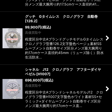
分メンズ最大腕周り約17.5cmケース直径約41…
グッチ Gタイムレス クロノグラフ 自動巻
[
126.2
]
99,900
円
(税込)
高価買取中
程度区分中古AブランドグッチモデルGタイムレス
クロノグラフ型番126.2文字盤色ベージュ素材SS
ムーブメント自動巻サイズ区分メンズ最大腕周り
約17cmケース直径約45mm（リューズ除く）防水
生活防水…
シャネル J12 クロノグラフ アフターダイヤ
ベゼル
[
H1007
]
696,600
円
(税込)
高価買取中
程度区分中古AブランドシャネルモデルJ12 クロ
ノグラフ型番H1007文字盤色ホワイト素材SS×セ
ラミック×ダイヤムーブメント自動巻サイズ区分
メンズ最大腕周り約17cmケース直…