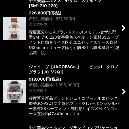
中古美品エルメス セザム スケルトン
[
SM1.710.220
]
226,800
円
(税込)
希望小売価格
:
577,500
円
高価買取中
程度区分中古Aブランドエルメスモデルセザム型
番SM1.710.220文字盤色スケルトン素材SSムーブ
メント自動巻サイズ区分ユニセックスケース直径
約35mm（リューズ除く）防水生活防水機能-付属
品箱、説…
ジェイコブ【JACOB&Co.】 エピックI クロノ
グラフ
[
JC-V2Q1
]
918,000
円
(税込)
希望小売価格
:
1,995,000
円
高価買取中
程度区分新品ブランドジェイコブモデルエピックI
型番JC-V2Q1文字盤色ブラック(カーボン)×シルバ
ー素材SSムーブメント自動巻サイズ区分メンズケ
ース直径約47×41mm（リュ…
中古美品シェルマン グランドコンプリケーショ