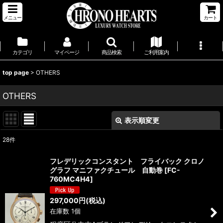
メニュー
カート
カテゴリ
マイページ
商品検索
ご利用案内
top page
>
OTHERS
OTHERS
表示順変更
閉じる
28
件
表示数
:
フレデリックコンスタント フライバック クロノ
グラフ マニファクチュール 自動巻
[
FC-
並び順
:
760MC4H4
]
297,000
円
(税込)
絞り込む
在庫数 1個