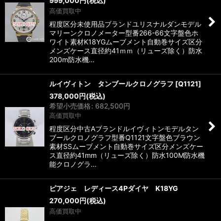
999,000
円
(税込)
高価買取中
程度区分未使用品ブランドユリスナルダンモデル
マリーンクロノメーター型番266-66文字盤色ホ
ワイト素材K18YGムーブメント自動巻サイズ区分
メンズケース直径約41ｍｍ（リューズ除く）防水
200m防水機…
ルイヴィトン タンブールクロノグラフ
[
Q1121
]
378,000
円
(税込)
希望小売価格
:
682,500
円
高価買取中
程度区分中古Aブランドルイヴィトンモデルタン
ブールクロノグラフ型番Q1121文字盤色ブラウン
素材SSムーブメント自動巻サイズ区分メンズケー
ス直径約41mm（リューズ除く）防水100M防水機
能クロノグラ…
ピアジェ レディース4Pダイヤ K18YG
270,000
円
(税込)
高価買取中