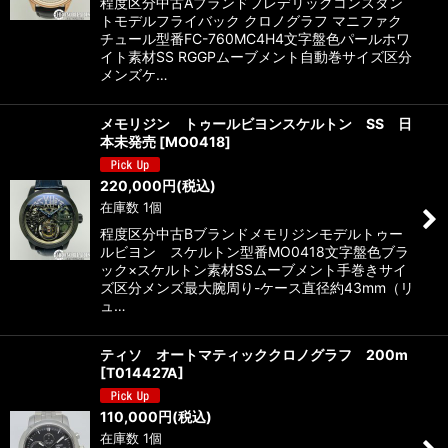
程度区分中古Aブランドフレデリックコンスタン
トモデルフライバック クロノグラフ マニファク
チュール型番FC-760MC4H4文字盤色パールホワ
イト素材SS RGGPムーブメント自動巻サイズ区分
メンズケ…
メモリジン トゥールビヨンスケルトン SS 日
本未発売
[
MO0418
]
220,000
円
(税込)
在庫数 1個
程度区分中古Bブランドメモリジンモデルトゥー
ルビヨン スケルトン型番MO0418文字盤色ブラ
ック×スケルトン素材SSムーブメント手巻きサイ
ズ区分メンズ最大腕周り-ケース直径約43mm（リ
ュ…
ティソ オートマティッククロノグラフ 200m
[
T014427A
]
110,000
円
(税込)
在庫数 1個