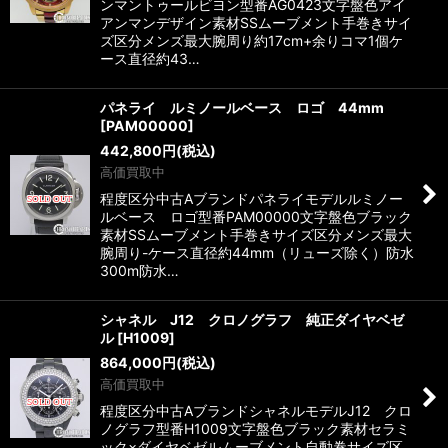
ンマントゥールビヨン型番AG0423文字盤色アイ
アンマンデザイン素材SSムーブメント手巻きサイ
ズ区分メンズ最大腕周り約17cm+余りコマ1個ケ
ース直径約43…
パネライ ルミノールベース ロゴ 44mm
[
PAM00000
]
442,800
円
(税込)
高価買取中
程度区分中古Aブランドパネライモデルルミノー
ルベース ロゴ型番PAM00000文字盤色ブラック
素材SSムーブメント手巻きサイズ区分メンズ最大
腕周り-ケース直径約44mm（リューズ除く）防水
300m防水…
シャネル J12 クロノグラフ 純正ダイヤベゼ
ル
[
H1009
]
864,000
円
(税込)
高価買取中
程度区分中古AブランドシャネルモデルJ12 クロ
ノグラフ型番H1009文字盤色ブラック素材セラミ
ック×ダイヤベゼルムーブメント自動巻サイズ区