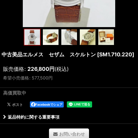
中古美品エルメス セザム スケルトン
[
SM1.710.220
]
販売価格
:
226,800
円
(税込)
希望小売価格
:
577,500
円
高価買取中
Facebookでシェア
返品特約に関する重要事項
お問い合わせ