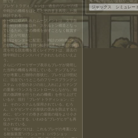
態です。
月々の分割払い金額がご確認
ブレゲ トラディションは、過去のブレゲの懐
中時計の機構をほとんどそのまま再現した腕
時計である。
ケースに収められたムーブメントは、文字盤
側が時刻表示板以外、スケルトン構造となっ
ているため、その機構を余すことなく観賞す
ることが可能だ。
香箱はセンターに配置し、時計の6時側に時計
の動力伝達を受け持つ輪列機構と、時計の精
度を司る脱進機を置くレイアウトは、過去の
懐中時計にインスパイアされたものといえよ
う。
さらにパワーリザーブ表示もブレゲが発明し
た当時の機構を再現している。テンプもブレ
ゲが考案した独特の形状だ。ブレゲは19世紀
に、現在でいうところのフリースプラングシ
ステム（小型のネジの出し入れによりテンプ
の重量バランスをコントロールしながら、精
度の微調整を行うための機構）を作り上げて
いるが、現行「ブレゲ トラディション」に
は、そのシステムも採用されている。むろ
ん、ヒゲゼンマイの形状の歪みを防止するた
めに、ゼンマイの巻きの最後の端をより小さ
なカーブにする、いわゆる“ブレゲヒゲ”も再
現されている。
そして極めつけは、これもブレゲの考案にな
る耐振装置“パラシュート（パラショッ