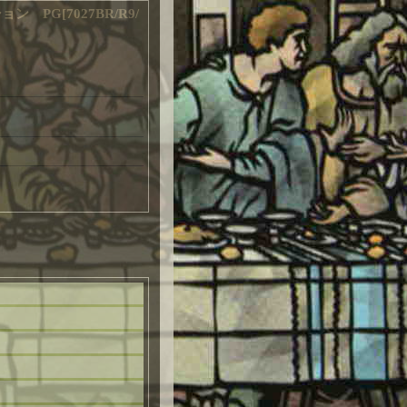
ョン PG
[
7027BR/R9/