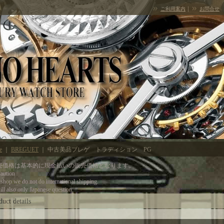
｜
ご利用案内
お問合せ
e
｜
BREGUET
｜
中古美品ブレゲ トラディション PG
売価格は基本的に現金払いの販売価格となります。
tion
 shop we do not do international shipping.
ll also only Japanese question.
duct details