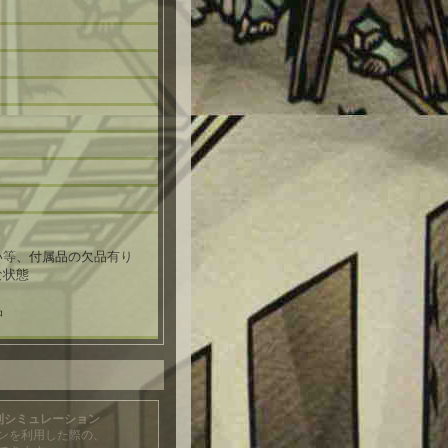
い等、付属品の欠品有り
な状態
品
利シミュレーション
ンを利用した際の、