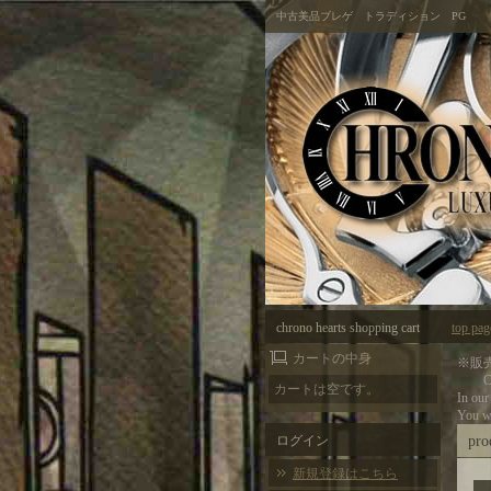
中古美品ブレゲ トラディション PG
chrono hearts shopping cart
top pag
カートの中身
※販
Cau
カートは空です。
In our
You wi
ログイン
pro
新規登録はこちら