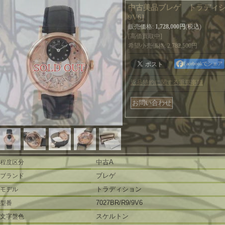
中古美品ブレゲ トラディシ
9V6
]
販売価格
:
1,728,000円
(税込)
[高価買取中]
希望小売価格
:
2,782,500円
Facebookでシェア
返品特約に関する重要事項
中古A
程度区分
ブレゲ
ブランド
トラディション
モデル
7027BR/R9/9V6
型番
スケルトン
文字盤色