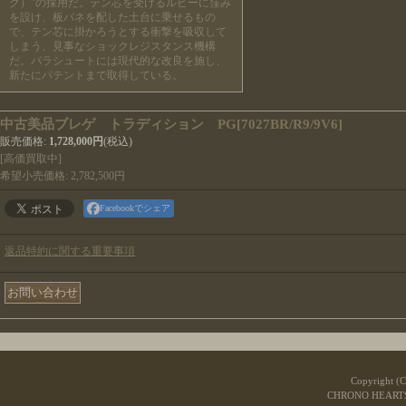
ク）”の採用だ。テン芯を受けるルビーに窪み
を設け、板バネを配した土台に乗せるもの
で、テン芯に掛かろうとする衝撃を吸収して
しまう、見事なショックレジスタンス機構
だ。パラシュートには現代的な改良を施し、
新たにパテントまで取得している。
中古美品ブレゲ トラディション PG
[
7027BR/R9/9V6
]
販売価格
:
1,728,000円
(税込)
[高価買取中]
希望小売価格
:
2,782,500円
Facebookでシェア
返品特約に関する重要事項
Copyright (
CHRONO HE