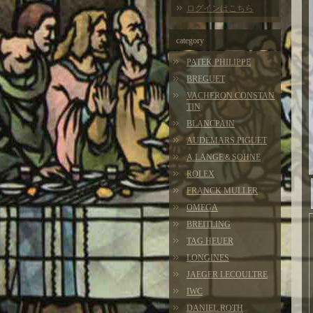
ログインはこちら
category
PATEK PHILIPPE
BREGUET
VACHERON CONSTAN
TIN
BLANCPAIN
AUDEMARS PIGUET
A.LANGE＆SOHNE
ROLEX
FRANCK MULLER
OMEGA
BREITLING
TAG HEUER
LONGINES
JAEGER LECOULTRE
IWC
DANIEL ROTH