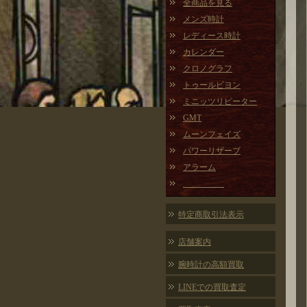
全商品を見る
メンズ時計
レディース時計
カレンダー
クロノグラフ
トゥールビヨン
ミニッツリピーター
GMT
ムーンフェイズ
パワーリザーブ
アラーム
特定商取引法表示
店舗案内
腕時計の高額買取
LINEでの買取査定