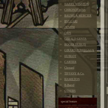
HARRY WINSTON
CHRONOSWISS
BAUME & MERCIER
BVLGARI
ZENITH
ORIS
GERALD GENTA
ROGER DUBUIS
GIRARD-PERREGAUX
HUBLOT
CARTIER
Chopard
TIFFANY & Co.
HAMILTON
B-Barrel
OTHERS
special feature