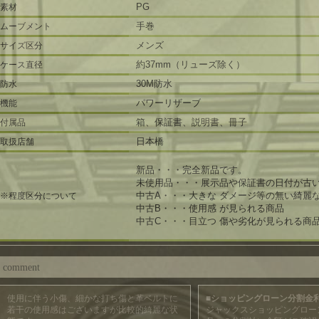
PG
素材
手巻
ムーブメント
メンズ
サイズ区分
約37mm（リューズ除く）
ケース直径
30M防水
防水
パワーリザーブ
機能
箱、保証書、説明書、冊子
付属品
日本橋
取扱店舗
新品・・・完全新品です。
未使用品・・・展示品や保証書の日付が古
中古A・・・大きな ダメージ等の無い綺麗
※程度区分について
中古B・・・使用感 が見られる商品
中古C・・・目立つ 傷や劣化が見られる商
comment
使用に伴う小傷、細かな打ち傷と革ベルトに
■ショッピングローン分割金
若干の使用感はございますが比較的綺麗な状
ジャックスショッピングロー