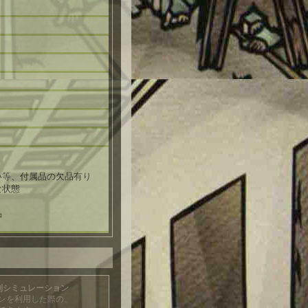
い等、付属品の欠品有り
な状態
品
利シミュレーション
ンを利用した際の、