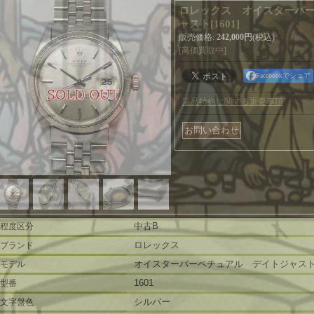
ロレックス オイスターパ
ャスト
[
1601
]
販売価格
:
242,000円
(税込)
[高価買取中]
Facebookでシェア
返品特約に関する重要事項
中古B
程度区分
ロレックス
ブランド
オイスターパーペチュアル デイトジャス
モデル
1601
型番
シルバー
文字盤色