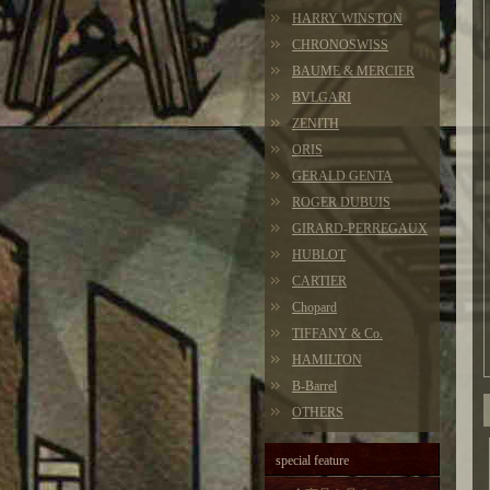
HARRY WINSTON
CHRONOSWISS
BAUME & MERCIER
BVLGARI
ZENITH
ORIS
GERALD GENTA
ROGER DUBUIS
GIRARD-PERREGAUX
HUBLOT
CARTIER
Chopard
TIFFANY & Co.
HAMILTON
B-Barrel
OTHERS
special feature