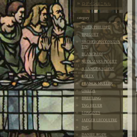
ログインはこちら
category
PATEK PHILIPPE
BREGUET
VACHERON CONSTAN
TIN
BLANCPAIN
AUDEMARS PIGUET
A.LANGE＆SOHNE
ROLEX
FRANCK MULLER
OMEGA
BREITLING
TAG HEUER
LONGINES
JAEGER LECOULTRE
IWC
DANIEL ROTH