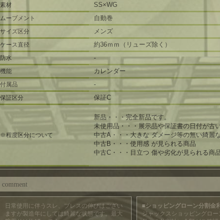
SS×WG
素材
自動巻
ムーブメント
メンズ
サイズ区分
約36ｍｍ（リューズ除く）
ケース直径
-
防水
カレンダー
機能
-
付属品
保証C
保証区分
新品・・・完全新品です。
未使用品・・・展示品や保証書の日付が古
中古A・・・大きな ダメージ等の無い綺麗
※程度区分について
中古B・・・使用感 が見られる商品
中古C・・・目立つ 傷や劣化が見られる商
comment
日常使用に伴うスレ、ブレスの伸びはござい
■ショッピングローン分割金
ますが製造年にしては綺麗な状態です。最大
ジャックスショッピングロー