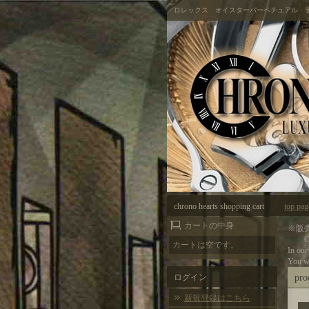
ロレックス オイスターパーペチュアル 
chrono hearts shopping cart
top pag
カートの中身
※販
Cau
カートは空です。
In our
You wi
ログイン
pro
新規登録はこちら