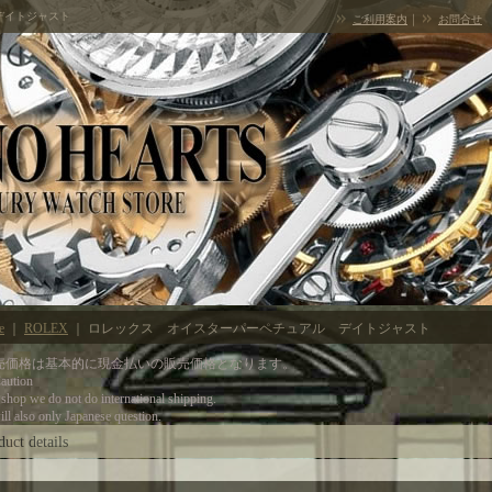
デイトジャスト
｜
ご利用案内
お問合せ
e
｜
ROLEX
｜
ロレックス オイスターパーペチュアル デイトジャスト
売価格は基本的に現金払いの販売価格となります。
tion
 shop we do not do international shipping.
ll also only Japanese question.
duct details