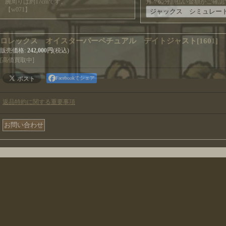
腕周りは約17cmです。
月々の分割払い金額がご確認
【w071】
ロレックス オイスターパーペチュアル デイトジャスト
[
1601
]
販売価格
:
242,000円
(税込)
[高価買取中]
Facebookでシェア
返品特約に関する重要事項