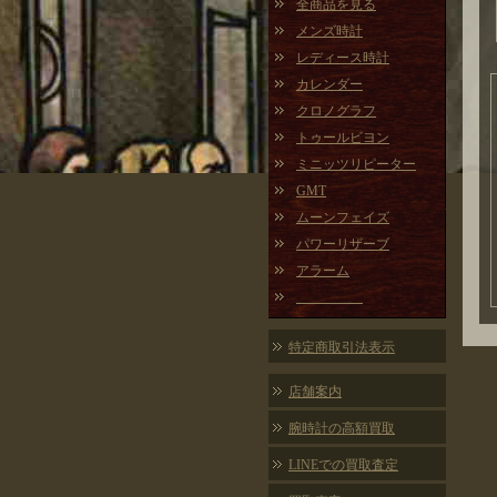
全商品を見る
メンズ時計
レディース時計
カレンダー
クロノグラフ
トゥールビヨン
ミニッツリピーター
GMT
ムーンフェイズ
パワーリザーブ
アラーム
特定商取引法表示
店舗案内
腕時計の高額買取
LINEでの買取査定