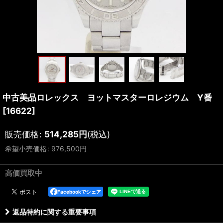
中古美品ロレックス ヨットマスターロレジウム Y番
[
16622
]
販売価格
:
514,285
円
(税込)
希望小売価格
:
976,500
円
高価買取中
Facebookでシェア
返品特約に関する重要事項